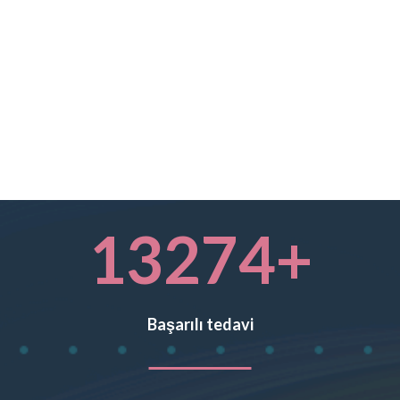
13274
+
Başarılı tedavi