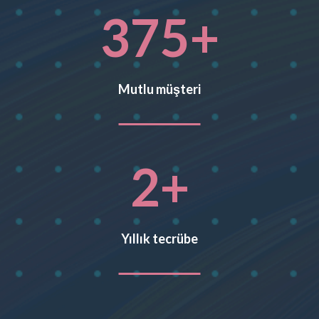
375
+
Mutlu müşteri
2
+
Yıllık tecrübe