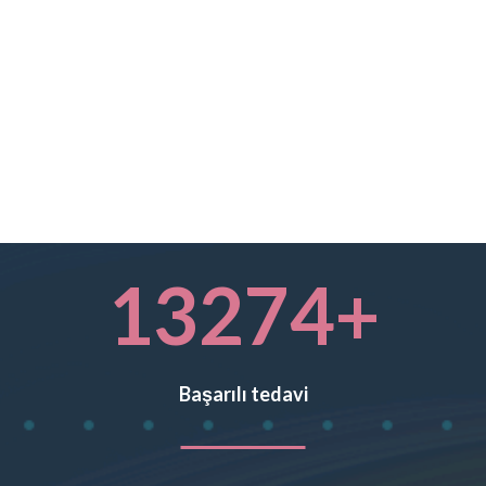
13274
+
Başarılı tedavi